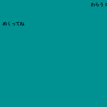
わらう 
ページを
めくってね